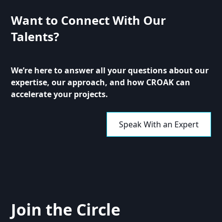
browsing our blog section. Each post is categorized
for easy navigation. Explore topics that interest you
Want to Connect With Our
and enhance your understanding of digital
Talents?
transformation.
We’re here to answer all your questions about our
expertise, our approach, and how CROAK can
accelerate your projects.
Speak With an Expert
Join the Circle