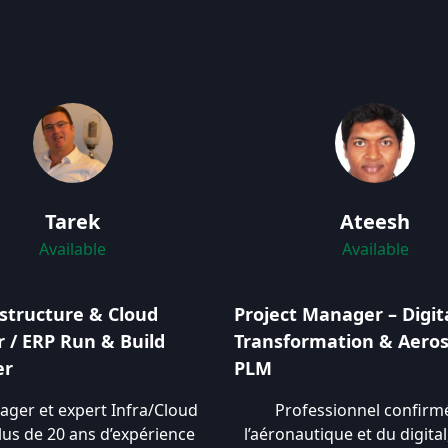
Tarek
Ateesh
Available
Available
astructure & Cloud
Project Manager – Digit
r / ERP Run & Build
Transformation & Aero
er
PLM
ager et expert Infra/Cloud
Professionnel confirm
lus de 20 ans d’expérience
l’aéronautique et du digita