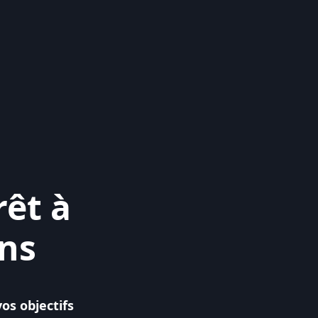
rêt à
ins
os objectifs