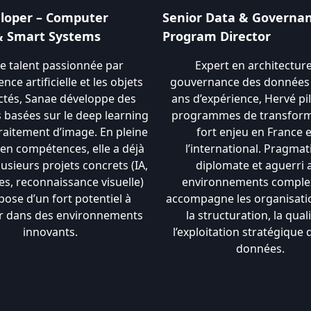
loper – Computer
Senior Data & Governa
& Smart Systems
Program Director
e talent passionnée par
Expert en architecture
gence artificielle et les objets
gouvernance des données 
tés, Sanae développe des
ans d’expérience, Hervé pi
s basées sur le deep learning
programmes de transform
traitement d’image. En pleine
fort enjeu en France e
en compétences, elle a déjà
l’international. Pragmat
lusieurs projets concrets (IA,
diplomate et aguerri 
es, reconnaissance visuelle)
environnements complexe
pose d’un fort potentiel à
accompagne les organisati
er dans des environnements
la structuration, la quali
innovants.
l’exploitation stratégique 
données.