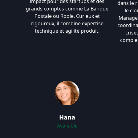
impact pour des startups et des
dans le r
grands comptes comme La Banque
le clo
Postale ou Roole. Curieux et
Manager 
rigoureux, il combine expertise
coordina
technique et agilité produit.
crise
complex
Hana
Available