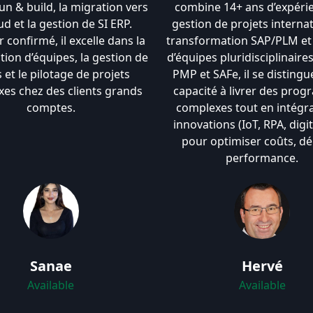
un & build, la migration vers
combine 14+ ans d’expéri
ud et la gestion de SI ERP.
gestion de projets interna
confirmé, il excelle dans la
transformation SAP/PLM et 
tion d’équipes, la gestion de
d’équipes pluridisciplinaires
s et le pilotage de projets
PMP et SAFe, il se distingu
es chez des clients grands
capacité à livrer des pro
comptes.
complexes tout en intégr
innovations (IoT, RPA, digit
pour optimiser coûts, dél
performance.
Sanae
Hervé
Available
Available